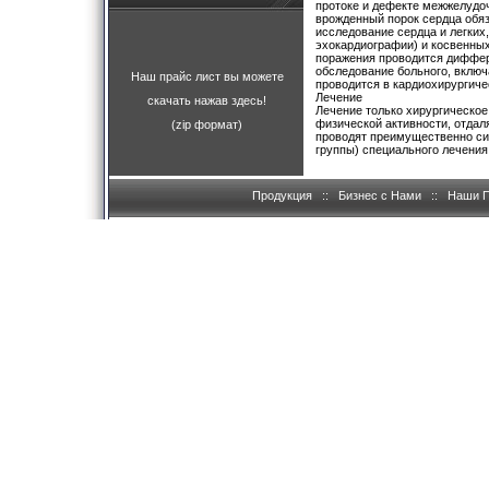
протоке и дефекте межжелудоч
врожденный порок сердца обя
исследование сердца и легких
эхокардиографии) и косвенных
поражения проводится диффер
обследование больного, вклю
Наш прайс лист вы можете
проводится в кардиохирургиче
Лечение
скачать нажав здесь!
Лечение только хирургическое
физической активности, отдал
(zip формат)
проводят преимущественно сим
группы) специального лечения
Продукция
::
Бизнес с Нами
::
Наши 