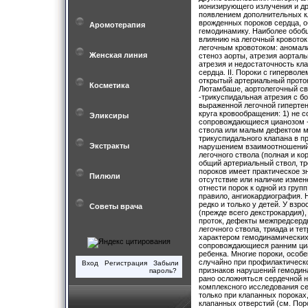
ионизирующего излучения и др
появлением дополнительных к
врожденных пороков сердца, о
Аромотерапия
гемодинамику. Наиболее обоб
влиянию на легочный кровоток
легочным кровотоком: аномали
Женская линия
стеноз аорты, атрезия аорталь
атрезия и недостаточность кл
сердца. II. Пороки с гиперво
открытый артериальный прото
Косметика
Лютамбаше, аортолегочный св
-трикуспидальная атрезия с 
выраженной легочной гипертенз
круга кровообращения: 1) не 
Эликсиры
сопровождающиеся цианозом - 
ствола или малым дефектом м
трикуспидального клапана в п
Экстракты
нарушением взаимоотношений 
легочного ствола (полная и ко
общий артериальный ствол, т
пороков имеет практическое зн
Пилюли
отсутствие или наличие измен
отнести порок к одной из групп
правило, ангиокардиография. 
редко и только у детей. У взр
Советы врача
(прежде всего декстрокардия)
проток, дефекты межпредсердн
легочного ствола, триада и т
характером гемодинамических
сопровождающиеся ранним циан
ребенка. Многие пороки, особе
случайно при профилактическ
Вход
Регистрация
Забыли
признаков нарушений гемодинам
пароль?
рано осложняться сердечной н
комплексного исследования се
только при клапанных пороках,
клапанных отверстий (см. Пор