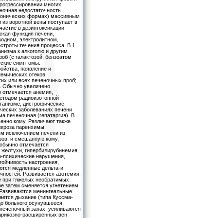
прогрессировании многих
еночная недостаточность
хронических формах) массивным
 из воротной вены поступает в
участие в дезинтоксикации
ская функция печени,
водном, электролитном,
остроты течения процесса. В 1
низма к алкоголю и другим
об (с галактозой, бензоатом
еские симптомы:
ойства, появление и
немических отеков.
их или всех печеночных проб;
а. Обычно увеличено
 отмечается анемия,
етодом радиоизотопной
рганизме, дистрофические
онических заболеваниях печени
 печеночная (гепатаргия). В
енно кому. Различают также
екроза паренхимы,
ым исключением печени из
ов, и смешанную кому,
 обычно отмечается
 желтухи, гипербилирубинемия,
о-психические нарушения,
тойчивость настроения,
ются медленные дельта-и
ностей. Развивается азотемия.
ще при тяжелых необратимых
ое затем сменяется угнетением
. Развиваются менингеальные
ается дыхание (типа Куссма-
цо больного осунувшееся,
й печеночный запах, усиливаются
варикозно-расширенных вен