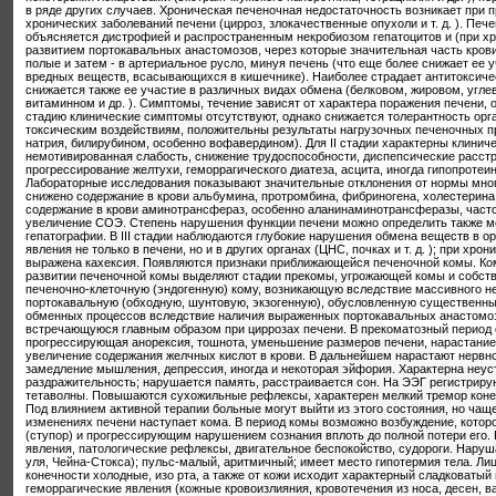
в ряде других случаев. Хроническая печеночная недостаточность возникает при 
хронических заболеваний печени (цирроз, злокачественные опухоли и т. д. ). Печ
объясняется дистрофией и распространенным некробиозом гепатоцитов и (при 
развитием портокавальных анастомозов, через которые значительная часть крови
полые и затем - в артериальное русло, минуя печень (что еще более снижает ее 
вредных веществ, всасывающихся в кишечнике). Наиболее страдает антитоксиче
снижается также ее участие в различных видах обмена (белковом, жировом, угле
витаминном и др. ). Симптомы, течение зависят от характера поражения печени, 
стадию клинические симптомы отсутствуют, однако снижается толерантность орга
токсическим воздействиям, положительны результаты нагрузочных печеночных пр
натрия, билирубином, особенно вофавердином). Для II стадии характерны клинич
немотивированная слабость, снижение трудоспособности, диспепсические расстр
прогрессирование желтухи, геморрагического диатеза, асцита, иногда гипопротеи
Лабораторные исследования показывают значительные отклонения от нормы мног
снижено содержание в крови альбумина, протромбина, фибриногена, холестерин
содержание в крови аминотрансфераз, особенно аланинаминотрансферазы, часто
увеличение СОЭ. Степень нарушения функции печени можно определить также м
гепатографии. В III стадии наблюдаются глубокие нарушения обмена веществ в о
явления не только в печени, но и в других органах (ЦНС, почках и т. д. ); при хр
выражена кахексия. Появляются признаки приближающейся печеночной комы. Кома
развитии печеночной комы выделяют стадии прекомы, угрожающей комы и собств
печеночно-клеточную (эндогенную) кому, возникающую вследствие массивного н
портокавальную (обходную, шунтовую, экзогенную), обусловленную существенн
обменных процессов вследствие наличия выраженных портокавальных анастомоз
встречающуюся главным образом при циррозах печени. В прекоматозный период
прогрессирующая анорексия, тошнота, уменьшение размеров печени, нарастание
увеличение содержания желчных кислот в крови. В дальнейшем нарастают нервн
замедление мышления, депрессия, иногда и некоторая эйфория. Характерна неус
раздражительность; нарушается память, расстраивается сон. На ЭЭГ регистриру
тетаволны. Повышаются сухожильные рефлексы, характерен мелкий тремор конеч
Под влиянием активной терапии больные могут выйти из этого состояния, но ча
изменениях печени наступает кома. В период комы возможно возбуждение, котор
(ступор) и прогрессирующим нарушением сознания вплоть до полной потери его
явления, патологические рефлексы, двигательное беспокойство, судороги. Наруш
уля, Чейна-Стокса); пульс-малый, аритмичный; имеет место гипотермия тела. Ли
конечности холодные, изо рта, а также от кожи исходит характерный сладковаты
геморрагические явления (кожные кровоизлияния, кровотечения из носа, десен, 