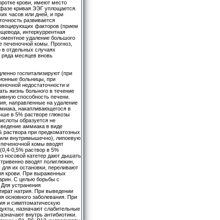
оротке крови, имеют место
 фазе кривая ЭЭГ уплощается.
их часов или дней, и при
точность развивается
провоцирующих факторов (прием
ищевода, интеркуррентная
моментное удаление большого
е печеночной комы. Прогноз,
о в отдельных случаях
 ряда месяцев вновь
дленно госпитализируют (при
ионные больницы, при
ченочной недостаточности и
ть жизнь больного в течение
тивную способность печени.
тия, направленные на удаление
ммиака, накапливающегося в
учше в 5% растворе глюкозы
кислоты образуется не
ыведение аммиака в виде
0% раствора при предкоматозных
рь или внутримышечно), липоевую
и печеночной комы вводят
(0,4-0,5% раствор в 5%
ез носовой катетер дают дышать
тривенно вводят полиглюкин,
для их остановки, переливают
ия крови. При выраженных
арин. С целью борьбы с
 Для устранения
тират натрия. При выведении
ия основного заболевания. При
ния и симптоматическую
дукты, назначают слабительные
назначают внутрь антибиотики.