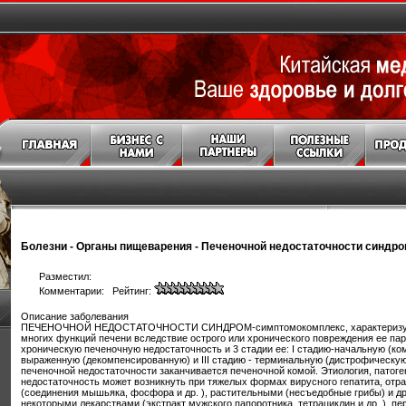
Болезни
-
Органы пищеварения
-
Печеночной недостаточности синдр
Разместил:
Комментарии: Рейтинг:
Описание заболевания
ПЕЧЕНОЧНОЙ НЕДОСТАТОЧНОСТИ СИНДРОМ-симптомокомплекс, характеризую
многих функций печени вследствие острого или хронического повреждения ее па
хроническую печеночную недостаточность и 3 стадии ее: I стадию-начальную (ком
выраженную (декомпенсированную) и III стадию - терминальную (дистрофическую
печеночной недостаточности заканчивается печеночной комой. Этиология, патоге
недостаточность может возникнуть при тяжелых формах вирусного гепатита, о
(соединения мышьяка, фосфора и др. ), растительными (несъедобные грибы) и д
некоторыми лекарствами (экстракт мужского папоротника, тетрациклин и др. ), пе