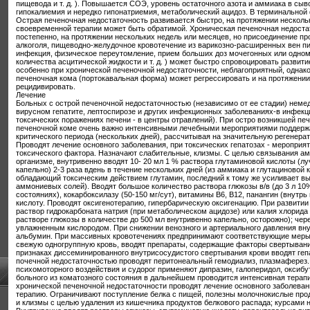
пищевода и т. д. ). Повышается СОЭ, уровень остаточного азота и аммиака в сыв
гипокалиемия и нередко гипонатриемия, метаболический ацидоз. В терминальной
Острая печеночная недостаточность развивается быстро, на протяжении нескольк
своевременной терапии может быть обратимой. Хроническая печеночная недоста
постепенно, на протяжении нескольких недель или месяцев, но присоединение 
алкоголя, пищеводно-желудочное кровотечение из варикозно-расширенных вен п
инфекция, физическое переутомление, прием больших доз мочегонных или одно
количества асцитической жидкости и т. д. ) может быстро спровоцировать развити
особенно при хронической печеночной недостаточности, неблагоприятный, однак
печеночная кома (портокавальная форма) может регрессировать и на протяжении
рецидивировать.
Лечение
Больных с острой печеночной недостаточностью (независимо от ее стадии) неме
вирусном гепатите, лептоспирозе и других инфекционных заболеваниях-в инфекц
токсических поражениях печени - в центры отравлений). При остро возникшей пе
печеночной коме очень важно интенсивными лечебными мероприятиями поддержа
критического периода (нескольких дней), рассчитывая на значительную регенера
Проводят лечение основного заболевания, при токсических гепатозах - мероприя
токсического фактора. Назначают слабительные, клизмы. С целью связывания а
организме, внутривенно вводят 10- 20 мл 1 % раствора глутаминовой кислоты (л
капельно) 2-3 раза вдень в течение нескольких дней (из аммиака и глутациновой 
обладающий токсическим действием глутамин, последний к тому же усиливает в
аммониевых солей). Вводят большое количество раствора глюкозы в/в (до 3 л 1
состояниях), кокарбоксилазу (50-150 мг/сут), витамины B6, B12, панангин (внут
кислоту. Проводят оксигенотерапию, гипербарическую оксигенацию. При развити
раствор гидрокарбоната натрия (при метаболическом ацидозе) или калия хлорида 
растворе глюкозы в количестве до 500 мл внутривенно капельно, осторожно); чер
увлажненным кислородом. При снижении венозного и артериального давления вну
альбумин. При массивных кровотечениях предпринимают соответствующие меры 
свежую одногруппную кровь, вводят препараты, содержащие факторы свертыван
признаках диссеминированного внутрисосудистого свертывания крови вводят геп
почечной недостаточностью проводят перитонеальный гемодиализ, плазмаферез.
психомоторного воздействия и судорог применяют дипразин, галоперидол, оксибу
больного из коматозного состояния в дальнейшем проводится интенсивная терап
хронической печеночной недостаточности проводят лечение основного заболева
терапию. Ограничивают поступление белка с пищей, полезны молочнокислые про
и клизмы с целью удаления из кишечника продуктов белкового распада; курсами 