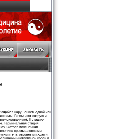
ом
щийся нарушением одной или
ренхимы. Различают острую и
пенсированную), II стадию-
). Терминальная стадия
нез. Острая печеночная
травлениях промышленными
ругими гепатотропными ядами,
реливании иногруппной крови и