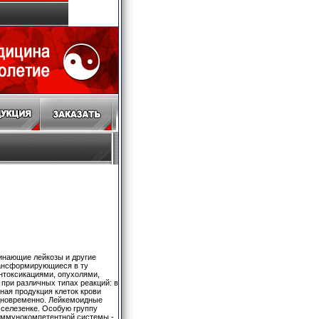
хранение мазков до окончательного установления диагноза. Широкоплазменные (как при инфекционном мононуклеозе) клетки могут встречаться при лекарственном дерматите. Отсутствие бластного строения ядра (бластная клетка имеет нежноструктурную хроматиновую сеть с равномерностью окраски и калиора нитей; в толстом мазке бластные клетки приобретают черты зрелого лимфоцита) отличает эту реакцию от острого лейкоза. К лейкемоидным реакциям костного мозга относят некоторые формы и стадии агранулоцитоза и особенно этапы "выхода" из него. Картина костного мозга в этих случаях имитирует острый лейкоз. В крови отмечается почти полное отсутствие зрелых гранулоцитов. Как правило, имеет место связанная с агранулоцитозом инфекция. Бластные клетки в крови при агранулоцитозе никогда не появляются. Продолжительность выхода из агранулоцитоза, когда в костном мозге может оказаться очень много промиелоцитов или несколько ранее - большое количество клеток-предшественников, внешне напоминающих крупные лимфоциты, но имеющих гомогенное строение ядерного хроматина, составляет 2-Здня. В сомнительных случаях необходимо подождать несколько дней для окончательного суждения о диагнозе: при выходе из агранулоцитоза состав крови нормализуется и необходимости в повторной пункции костного мозга не будет, при остром лейкозе в крови сохранится гранулоцитопения и для уточнения ее характера придется повторить пункцию костного мозга. Изменения белковых фракций крови, напоминающие миеломную болезнь или болезнь Вальденстрема, могут встречаться при хроническом гепатите, хроническом нефрите, гипернефроме, паразитарных инвазиях и некоторых других состояниях. Изменениям сывороточных белков нередко сопутствует повышенный процент плазматических клеток в костном мозге. От миеломной болезни эти реактивные изменения отличаются следующими признаками: а) отсутствием моноклоновости гамма-глобулина (если даже и определяется М-градиент, обычно отсутствует моноклоновость белка, определяемая с помощью иммуноэлектрофореза); б) процент плазматических клеток в костном мозге менее 10-12 (для доказательной миеломной болезни их процент должен быть существенно выше). В редких случаях хронического гепатита, хронического нефрита, аутоиммунной гемолитической анемии, генерализованного васкулита может иметь место и истинная моноклоновость того или иного иммуноглобулина. Если речь идет о моноклоновости IgM, то можно подозревать макроглобулинем