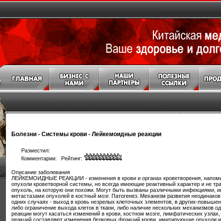
Болезни
-
Системы крови
-
Лейкемоидные реакции
Разместил:
Комментарии: Рейтинг:
Описание заболевания
ЛЕЙКЕМОИДНЫЕ РЕАКЦИИ - изменения в крови и органах кроветворения, напоминающие лейкозы и другие опухоли кроветворной системы, но всегда имеющие реактивный характер и не трансформирующиеся в ту опухоль, на которую они похожи. Могут быть вызваны различными инфекциями, интоксикациями, опухолями, метастазами опухолей в костный мозг. Патогенез. Механизм развития неодинаков при различных типах реакций: в одних случаях - выход в кровь незрелых клеточных элементов, в других-повышенная продукция клеток крови либо ограничение выхода клеток в ткани, либо наличие нескольких механизмов одновременно. Лейкемоидные реакции могут касаться изменений в крови, костном мозге, лимфатических узлах, селезенке. Особую группу реакций составляют изменения белковых фракций крови, имитирующие опухоли иммунокомпетентной системы - миеломную болезнь, макроглобулинемию Вальденстрема. Лейкемоидные реакции гранулоцитарного типа, напоминающие хронический миелолейкоз или сублейкемический миелоз, сопровождают тяжелые инфекции интоксикации. В крови отмечается нейтрофильный лейкоцитоз со сдвигом ядерной формулы до миалоцитов. В отличие от хронического миелолейкоза реактивный лейкоцитоз всегда имеет в своей основе тяжелый процесс, сопровождающийся повышением температуры тела, наличием воспалительных очагов, сепсиса. Именно с массивной гибелью микробных тел и попаданием в кровь эндотоксина связаны выброс в кровь гранулоцитарного резерва костного мозга, повышенная продукция гранулоцитов. В начале хронического миелолейкоза и при сублейкемическом миелозе, с которым можно спутать воспалительную картину крови, никакой интоксикации не наблюдается, соматически больной совершенно сохранен. В сомнительных случаях динамическое наблюдение позволит устранить диагностические затруднения: либо станет очевидным воспалительный процесс, либо неуклонный рост числа лейкоцитов послужит основанием для специального исследования костоно мозга (см. Хронический миелолейкоз). Изредка нейтрофильный лейкоцитоз без существенного омоложения формулы наблюдается при раке, однако при хроническом миелолейкозе всегда имеет место "омоложение" формулы до миелоцитов и промиелоцитов. Эозинофильныв реакции крови сопровождают аллергические диатезы, сенсибилизацию организма паразитами, медикаментами, изредка опухолевый рост (например, лимфогранулематоз, Т-клеточную лимфосаркому, рак и т. п. ). Высокая эозинофилия крови требует тщательного исследования: в первую очередь исключения медикаментозной сенсибилизации, инвазии паразитов (см. Гельминтозы}. В редких случаях высокая эозинофилия может отражать реакцию на острый Т-клеточный лейкоз в алейкемической стадии (когда бластные клетки еще не вышли в кровь), рак. Поэтому немотивированная высокая эозинофилия требует всестороннего онкологического обследования, в том числе и пункции костного мозга. Уровень лейкоцитоза при высокой эозинофилии может достигать многих десятков тысяч в 1 мкл. Эозинофилия всегда сочетается с высоким процентом эозинофилов в костном мозге. Изредка наблюдается стойкая бессимптомная эозинофилия у совершенно здоровых людей - "конституционная эозинофилия" (такой диагноз может быть поставлен лишь после квалифицированного специального обследования больного на носительство паразитов, исключения иных причин, о которых говорилось выше, и многолетнего наблюдения). Высокая эозинофилия может сопровождаться пристеночным фибропластическим эндокардитом ("эозинофильный коллагеноз"); и то, и другое является дебютом развития гематосаркомы. Реактивные эритроцитозы довольно часто служат предметом дифференцировки с эритремией. Причиной эритроцитозов чаще всего являются заболевания легких с понижением оксигенации крови, врожденные пороки сердца, артериовенозные аневризмы. Высокий эритроцитоз, иногда с несколько повышенным содержанием тромбоцитов, наблюдается при гипернефроме (которая может сопровождаться повышенной выработкой эритропоэтина). Левосторонняя опухоль почки может быть ошибочно принята за увеличенную селезенку-характерный признак эритремии. В таких случаях необходимо ультразвуковое и компьютерное исследование. Кроме того, при пункции пальпируемого образования в пунктате обнаруживают раковые клетки, при эритремии-лимфоциты, молодые элементы гранулоцитов, эритоокасиоциты. Важнейшими критериями в дифференцировке эоитремии с симптоматическими эритроцитозами являются картина трепаната костного мозга и определение массы крови. Некоторую роль в дифференцировке этих процессов играет оценка СОЭ, которая резко замедлена при эритремии и не изменена, а иногда и ускорена при эритроцитозах, однако этот признак не абсолютно надежен. Миелемия- наличие в крови клеток костного мозга - миелоцитов, промиелоцитов, эритрокариоцитов, реже ядер мегакаоиоцитов. Эта картина в какой-то мере может напоминать острый эритромиелоз, от которого ее отличает отсутствие бластных клеток, в большом количестве присутствующих при этом лейкозе в крови (на ранних стадиях их там может и не быть) и в костном мозге. Миелемия встречается при милиарных метастазах рака в кости при остром гемолитическом кризе. При раковой миелемии, пунктат костного мозга содержит обычно очень мало костномозговых клеток, а при тщательном исследовании мазка можно обнаружить скопления раковых клеток (при гемолизе пунктат очень богат клеточными элементами, преобладают эритрокариоциты). Лейкемоидные реакции лимфатического типа чаще всего являются результатом вирусной инфекции. Наиболее распространенный реактивный лимфоцитоз - малосимптомный инфекционный лимфоцитоз. По картине крови его легко можно принять за хронический лимфолейкоз, но он встречается почти исключительно у детей, а у них не бывает хронического лимфолейкоза. Инфекционный лимфоцитоз продолжается обычно несколько дней, сопровождается легкими катаральными явлениями. Для дифференцировки процесса с хроническим лимфолейкозом нет необходимости в пункции костного мозга - нужно лишь выждать несколько дней с окончательным суждением о диагнозе. Реактивный лимфоцитоз может возникать после спленэктомии. Лейкемоидные реакции моноритарного типа встречаются при туберкулезе, саркоидозе, макроглобулинемии Вальден-стрема, хронических воспалительных процессах. Реактивный моноцитоз отличается от хронического моноцитарного лейкоза наличием признаков какого-либо заболевания, в то время как хронический моноцитарный лейкоз в течение первых лет болезни практически бессимптомен. В сомнительных случаях при длительно наблюдаемом моноцитозе показана трепанобиопсия костного мозга, которая при хроническом моноцитарном лейкозе выявляет выраженную клеточную гиперплазию с почти полным вытеснением жира. При реактивном моноцитозе костный мозг нормален. Для макроглобулинемии Вальденстрема характерны лимфатическая гиперплазия в костном мозге (по пунктату), моноклоновое увеличение IgM в сыворотке крови. В редких случаях инфекционный мононуклеозудетой принимают за острый лейкоз. Это возможно лишь при анализе плохо приготовленных мазков крови: у детей нередко мононуклеары инфекционного мононуклеоза содержат нуклеолы. Но в правильно приготовленном мазке при мононуклеозе никогда нет обязательных для острого лейкоза бластных клеток. В сомнительных случаях всякая попытка лечить подозреваемый лейкоз преднизолоном или цитостатическими препаратами недопустима! Правильный диагноз устанавливают при повторных исследованиях крови, в которой при инфекционном мононуклеозе происходит закономерная морфологическая эволюция: широкоплазменные клетки становятся узкоплазменными, хроматин ядер приобретает менее гомогенную структуру. При остром лейкозе появившийся бластоз в крови быстро нарастает. Во всех подобных случаях обязательно со