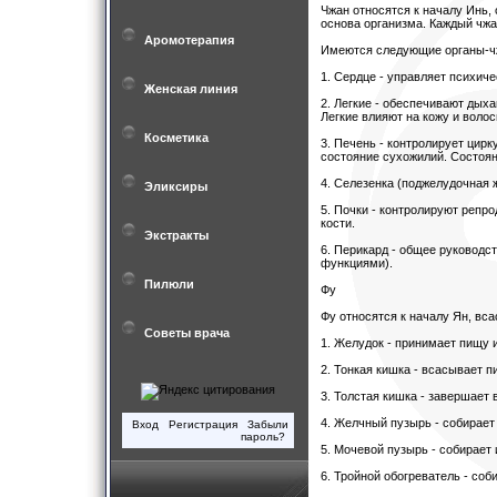
Чжан относятся к началу Инь, 
основа организма. Каждый чжа
Аромотерапия
Имеются следующие органы-ч
1. Сердце - управляет психич
Женская линия
2. Легкие - обеспечивают дых
Легкие влияют на кожу и волос
Косметика
3. Печень - контролирует цир
состояние сухожилий. Состоян
4. Селезенка (поджелудочная 
Эликсиры
5. Почки - контролируют репр
кости.
Экстракты
6. Перикард - общее руковод
функциями).
Пилюли
Фу
Фу относятся к началу Ян, вс
Советы врача
1. Желудок - принимает пищу и
2. Тонкая кишка - всасывает 
3. Толстая кишка - завершает 
4. Желчный пузырь - собирает
Вход
Регистрация
Забыли
пароль?
5. Мочевой пузырь - собирает 
6. Тройной обогреватель - соб