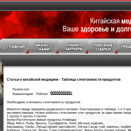
Статьи о китайской медицине
-
Таблица сочетаемости продуктов
Разместил:
Комментарии: Рейтинг:
Необходимо учитывать сочетаемость продуктов.
Имеются ввиду принципы раздельного питания. Они показаны в таблице. 1 и 3 гр
несовместимыми. Нужно избегать сочетанияя этих продуктов за один прием пищи
1 группа 2 группа 3 группа
Белки Растительно-живые продукты Углеводы
Яйца, Мясо, Рыба, Фрукты, Сухофрукты, Хлеб, Мучные изделия,
Баклажаны, Грибы, Овощи (кроме картофеля), Гречка Сахар (чай, варенье, конфе
Бобовые, Орехи (ж), Ягоды, Соки (свежевыжатые), Жиры Крупы (кроме гречки), 