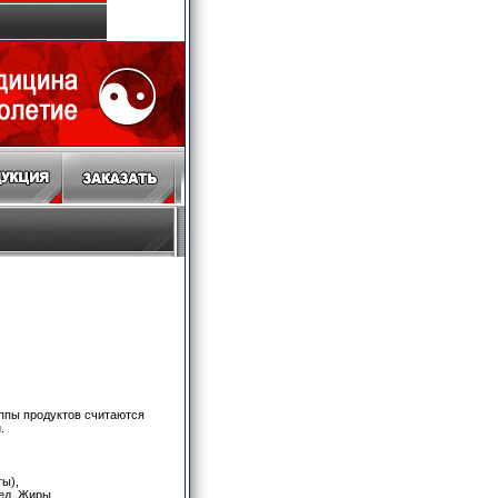
уппы продуктов считаются
.
ты),
Мед, Жиры