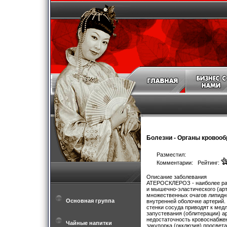
Болезни
-
Органы кровоо
Разместил:
Комментарии: Рейтинг:
Описание заболевания
АТЕРОСКЛЕРОЗ - наиболее расп
и мышечно-эластического (арт
множественных очагов липидн
Основная группа
внутренней оболочке артерий.
стенки сосуда приводят к мед
запустевания (облитерации) 
недостаточность кровоснабжен
Чайные напитки
закупорка (окклюзия) просвет