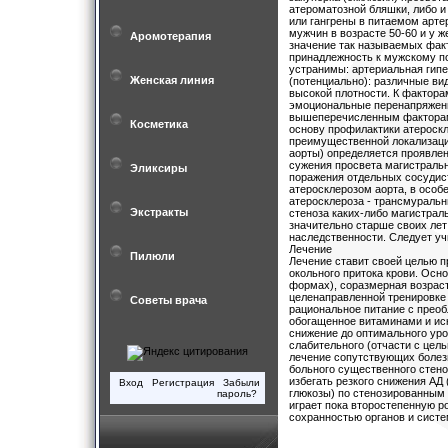
атероматозной бляшки, либо и
или гангрены в питаемом артер
мужчин в возрасте 50-60 и у 
Аромотерапия
значение так называемых факт
принадлежность к мужскому по
устранимы: артериальная гипе
Женская линия
(потенциально): различные ви
высокой плотности. К фактора
эмоциональные перенапряжени
вышеперечисленным факторам 
Косметика
основу профилактики атероскл
преимущественной локализации
аорты) определяется проявлен
сужения просвета магистральн
Эликсиры
поражения отдельных сосудист
атеросклерозом аорта, в особ
атеросклероза - трансмуральн
Экстракты
стеноза каких-либо магистраль
значительно старше своих лет
наследственности. Следует уч
Лечение
Пилюли
Лечение ставит своей целью п
окольного притока крови. Осн
формах), соразмерная возраст
целенаправленной тренировке 
Советы врача
рациональное питание с прео
обогащенное витаминами и иск
снижение до оптимального уро
слабительного (отчасти с цел
лечение сопутствующих болезн
больного существенного стено
избегать резкого снижения АД 
Вход
Регистрация
Забыли
глюкозы) по стенозированным
пароль?
играет пока второстепенную р
сохранностью органов и систе