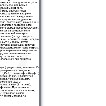
; отмечается недомогание, боль
чаев умеренная боль в
евания может быть
й море определяется
ормах сравнительно рано
рдита являются нарушения
рисердечной проводимости, а
алопа. Короткий функциональный
не являются достоверными
ского шума в процессе лечения,
же как и восстановление
иопатический миокардит
омегалии (вследствие резко
чной недостаточности; нередко
ьшому и малому кругам
вирусной инфекцией (вирусы
 миокардита может быть острым,
ечного ритма и проводимости;
да, иногда напоминающие
гут и отсутствовать.
особенно у лиц пожилого
дов (преднизолон, начиная с 20-
 препаратами в следующих
 -0,45-0,6 г, ибупрофен (бруфен)
оксин (по 0,25-0,5 мг/сут) и
окардитом к гликозидам.
ческие препараты
ротат калия (1 г в день),
бофлавин). При затяжном
ри пара- и метаинфекционных,
. Хуже прогноз при
тическом миокардите.