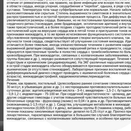
отличие от ревматического, как правило, на фоне инфекции или вскоре после нее
в области сердца, иногда упорная, сердцебиение и "перебои", одышка, в ряде слу
суставах. Температура тела чаще субфебрильная или нормальная. Начало забол
малосимптомным или скрытым. Степень выраженности симптомов в значительно
распространенностью и остротой прогрессирования процесса. При диффузных ф
увеличиваются размеры сердца. Важными, но не постоянными признаками миока
сердечного ритма (тахикардия, реже брадикардия, эктопические аритмии) и внут
также пресистолический, а в более поздних стадиях протодиастолический ритм г
систолический шум на верхушке сердца или в пятой точке и приглушение тонов 
признаками миокардита, в то же время исчезновение функционального систоличе
обусловленное прекращением пролабирования створки митрального клапана, так 
звучности тонов сердца, свидетельствует об улучшении состояния миокарда. Ид
отличается более тяжелым, иногда злокачественным течением с развитием карди
выраженной дилатации сердца), тяжелых нарушений ритма и проводимости, серде
образуются пристеночные тромбы в полостях сердца с тромбоэмболиями по бол
кровообращения. При миокардитах, связанных с коллагеновыми заболеваниями, 
группы Коксаки и др. ), нередко развивается сопутствующий перикардит. Течение
подострым и хроническим (рецидивирующим). На ЭКГ-различные нарушения серд
в острой стадии миокардита обычно обнаруживаются признаки изменения миокар
ишемические (в отсутствие стенокардии!). Лабораторные признаки воспаления мо
Дифференциальный диагноз следует проводить с ишемической болезнью сердца (
возраста), миокардиодистрофией, кардиомиопатиями,перикардитом.
Лечение
Режим, как правило, постельный. Целесообразно раннее сочетание глюкокортикои
30 мг/сут, в убывающих дозах и др. ) с нестероидными противовоспалительными
суточных дозах: ацетилсалициловая кислота - 3-4 г, амидопирин - 1,5-2 г, бутадион
- 0,8-1,2 г, индометацин - 75-100 мг. При сердечной недостаточности - целанид, диг
другие сердечные гликозиды с учетом повышенной чувствительности больных ми
Мочегонные средства - фуросемид (лазикс) по 0,04 г в день и др. Противоаритми
(новокаинамид 1-1,5 г/сут и др. ). Средства, улучшающие метаболизм в миокарде: о
метандростенолон (0,005-0,01 г в день), витамины группы В (тиамина хлорид, ри
течении показаны хинолиновые препараты- делагил по 0,25 г/сут и др. Прогноз п
лекарственных, паразитарных миокардитах в большинстве случаев благоприятный
миокардитах, связанных с коллагеновыми заболеваниями, и особенно при идиопа