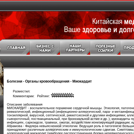
Болезни
-
Органы кровообращения
-
Миокардит
Разместил:
Комментарии: Рейтинг:
Описание заболевания
МИОКАРДИТ - воспалительное поражение сердечной мышцы. Этиология, патогене
ревматический, инфекционный (инфекционно-аллергический, пара- и метаинфекц
тонзиллярной, вирусной, септической, риккетсиозной и другими инфекциями; алл
сывороточный, поствакцинальный, при бронхиальной астме и др. ); миокардиты п
инфекциях, саркоидозе, травмах, ожогах, воздействии ионизирующей радиации; 
Абрамова - Фидлера невыясненной этиологии. Ведущая роль в патогенезе больш
принадлежит различным аллергическим и иммунологическим сдвигам. Симптомы,
аллергичвский миокардит (наиболее распространенная форма неревматического 