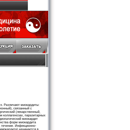
з. Различают миокардиты:
ионный), связанный с
ергический (лекарственный,
ри коллагенозах, паразитарных
идиопатический миокардит
инства форм миокардита
 течение. Инфекционно-
миокардита) начинается в