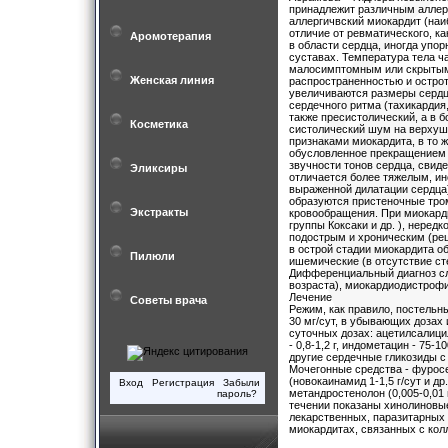
принадлежит различным аллер
аллергичвский миокардит (на
отличие от ревматического, ка
Аромотерапия
в области сердца, иногда упор
суставах. Температура тела 
малосимптомным или скрытым.
Женская линия
распространенностью и остро
увеличиваются размеры сердц
сердечного ритма (тахикардия
также пресистолический, а в 
Косметика
систолический шум на верхушк
признаками миокардита, в то 
обусловленное прекращением п
звучности тонов сердца, свид
Эликсиры
отличается более тяжелым, ин
выраженной дилатации сердца)
образуются пристеночные тро
Экстракты
кровообращения. При миокард
группы Коксаки и др. ), нере
подострым и хроническим (ре
в острой стадии миокардита 
Пилюли
ишемические (в отсутствие ст
Дифференциальный диагноз сл
возраста), миокардиодистроф
Лечение
Советы врача
Режим, как правило, постельн
30 мг/сут, в убывающих дозах
суточных дозах: ацетилсалицило
- 0,8-1,2 г, индометацин - 75-1
другие сердечные гликозиды 
Мочегонные средства - фуросе
(новокаинамид 1-1,5 г/сут и др
Вход
Регистрация
Забыли
метандростенолон (0,005-0,01 
пароль?
течении показаны хинолиновые 
лекарственных, паразитарных 
миокардитах, связанных с кол