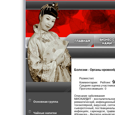
Болезни
-
Органы кровоо
Разместил:
Комментарии: Рейтинг:
Средняя оценка участников
Проголосовавших: 0
Описание заболевания
МИОКАРДИТ - воспалительное 
Основная группа
ревматический, инфекционный
тонзиллярной, вирусной, септ
сывороточный, поствакцинальн
инфекциях, саркоидозе, травм
Чайные напитки
Абрамова - Фидлера невыясне