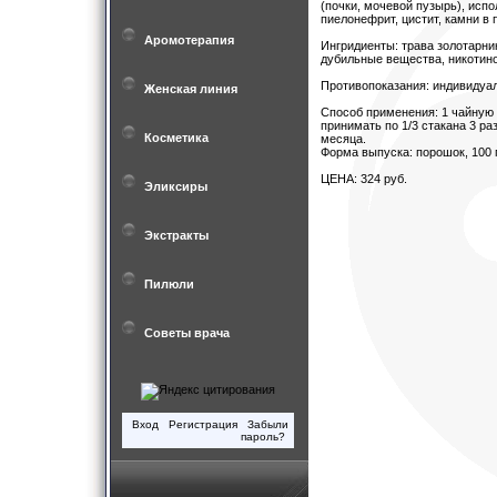
(почки, мочевой пузырь), исп
пиелонефрит, цистит, камни в 
Аромотерапия
Ингридиенты: трава золотарни
дубильные вещества, никотино
Противопоказания: индивидуа
Женская линия
Способ применения: 1 чайную 
принимать по 1/3 стакана 3 ра
Косметика
месяца.
Форма выпуска: порошок, 100 г
ЦЕНА: 324 руб.
Эликсиры
Экстракты
Пилюли
Советы врача
Вход
Регистрация
Забыли
пароль?