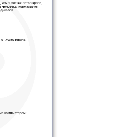
 изменяет качество крови,
е человека; нормализует
адикалов.
 от холестерина;
ния компьютером;