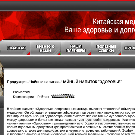
Продукция
-
Чайные напитки
-
ЧАЙНЫЙ НАПИТОК "ЗДОРОВЬЕ"
Разместил:
Комментарии: Рейтинг:
В чайном напитке «Здоровье» современные методы высоких технологий объедине
медицины. Он обладает очевидным эффектом при различных проявлениях состоя
Всемирная организация здравоохранения считает, что состояние «условного здор
между здоровьем и болезнью, когда человек чувствует себя нездоровым. Клиниче
чайный напиток «Здоровье», произведенный из отборного высококачественного л
новым идеальным средством для профилактики и лечения многочисленных прояв
здоровья», а также для профилактики и лечения старческих заболеваний. Эффект
«Здоровье» доказана также и современной теорией медицины. Согласно результ