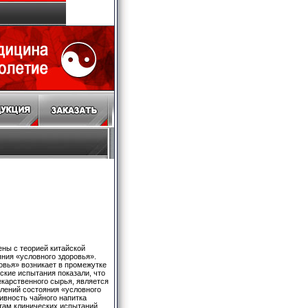
ны с теорией китайской
ния «условного здоровья».
овья» возникает в промежутке
ские испытания показали, что
екарственного сырья, является
лений состояния «условного
ивность чайного напитка
атам клинических испытаний