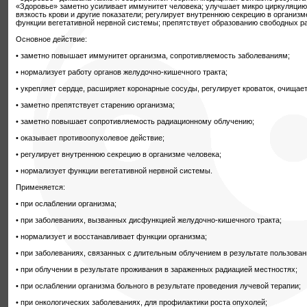
«Здоровье» заметно усиливает иммунитет человека; улучшает микро циркуляцию,
вязкость крови и другие показатели; регулирует внутреннюю секрецию в организм
функции вегетативной нервной системы; препятствует образованию свободных р
Основное действие:
• заметно повышает иммунитет организма, сопротивляемость заболеваниям;
• нормализует работу органов желудочно-кишечного тракта;
• укрепляет сердце, расширяет коронарные сосуды, регулирует кроваток, очищает
• заметно препятствует старению организма;
• заметно повышает сопротивляемость радиационному облучению;
• оказывает противоопухолевое действие;
• регулирует внутреннюю секрецию в организме человека;
• нормализует функции вегетативной нервной системы.
Применяется:
• при ослаблении организма;
• при заболеваниях, вызванных дисфункцией желудочно-кишечного тракта;
• нормализует и восстанавливает функции организма;
• при заболеваниях, связанных с длительным облучением в результате пользова
• при облучении в результате проживания в зараженных радиацией местностях;
• при ослаблении организма больного в результате проведения лучевой терапии;
• при онкологических заболеваниях, для профилактики роста опухолей;