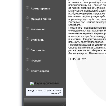
возможностей нервной деятел
неполноценный сон, раннее п
от плохих сновидений, плохое
Аромотерапия
клинических проявлений забол
возбуждающее регулирующее де
оказывает регулирующее дейст
Женская линия
нормализующее действие на ве
Ингридиенты: Семена зизифуса
злакового.
Показания: • при неврастении
Косметика
сновидениях; • при головных 
вызванном нервным перенапря
применяется при бессоннице, 
и энергию. При длительном пр
Эликсиры
повысить работоспособность, 
Противопоказания: индивидуал
Способ применения: 1 пакетик
Экстракты
раза в день перед обедом и сн
Форма выпуска: 10 пакетиков п
ЦЕНА: 285 руб.
Пилюли
Советы врача
Вход
Регистрация
Забыли
пароль?