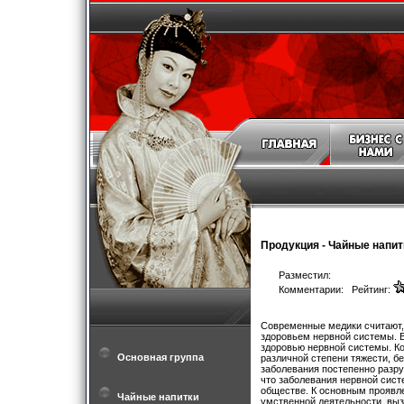
Продукция
-
Чайные напит
Разместил:
Комментарии: Рейтинг:
Современные медики считают, 
здоровьем нервной системы. 
здоровью нервной системы. К
Основная группа
различной степени тяжести, б
заболевания постепенно разру
что заболевания нервной сист
обществе. К основным проявл
Чайные напитки
умственной деятельности, вы