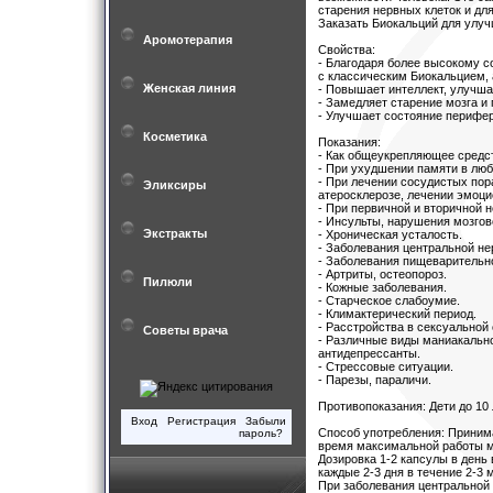
старения нервных клеток и дл
Заказать Биокальций для улу
Аромотерапия
Свойства:
- Благодаря более высокому с
с классическим Биокальцием, 
Женская линия
- Повышает интеллект, улучша
- Замедляет старение мозга и
- Улучшает состояние перифе
Косметика
Показания:
- Как общеукрепляющее средст
- При ухудшении памяти в люб
- При лечении сосудистых пор
Эликсиры
атеросклерозе, лечении эмоци
- При первичной и вторичной 
- Инсульты, нарушения мозгов
Экстракты
- Хроническая усталость.
- Заболевания центральной не
- Заболевания пищеварительно
- Артриты, остеопороз.
Пилюли
- Кожные заболевания.
- Старческое слабоумие.
- Климактерический период.
- Расстройства в сексуальной 
Советы врача
- Различные виды маниакально
антидепрессанты.
- Стрессовые ситуации.
- Парезы, параличи.
Противопоказания: Дети до 10 
Вход
Регистрация
Забыли
Способ употребления: Принима
пароль?
время максимальной работы м
Дозировка 1-2 капсулы в день
каждые 2-3 дня в течение 2-3 
При заболевания центральной 