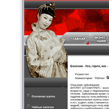
Болезни
-
Ухо, горло, нос
-
Разместил:
Комментарии: Рейтинг:
Описание заболевания
АНТРИТ (ОТОАНТРИТ) - воспал
возраста, чаще у недоношенн
течение. Заболевание может п
Основная группа
падение массы тела ребенка) 
опознавательные пункты плохо 
и ест, худеет, кожа становитс
жидкий, температура тела пов
Чайные напитки
лейкоцитоз (нейтрофилез), сд