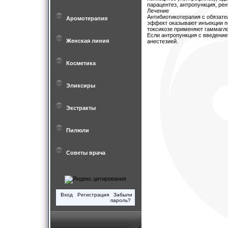
парацентез, антропункция, ре
Лечение
Антибиотикотерапия с обязат
Аромотерапия
эффект оказывают инъекции пе
токсикозе применяют гаммагло
Если антропункция с введение
Женская линия
анестезией.
Косметика
Эликсиры
Экстракты
Пилюли
Советы врача
Вход
Регистрация
Забыли
пароль?