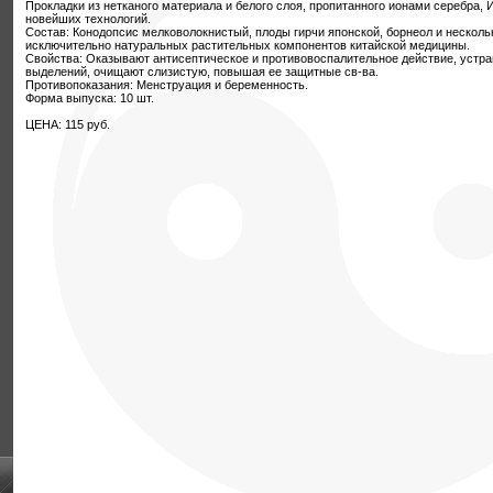
Прокладки из нетканого материала и белого слоя, пропитанного ионами серебра,
новейших технологий.
Состав: Конодопсис мелковолокнистый, плоды гирчи японской, борнеол и несколь
исключительно натуральных растительных компонентов китайской медицины.
Свойства: Оказывают антисептическое и противовоспалительное действие, устран
выделений, очищают слизистую, повышая ее защитные св-ва.
Противопоказания: Менструация и беременность.
Форма выпуска: 10 шт.
ЦЕНА: 115 руб.