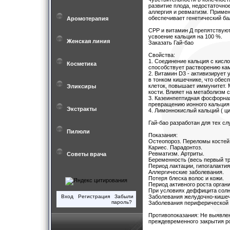
развитие плода, недостаточно
аллергия и ревматизм. Примен
обеспечивает генетический бал
Аромотерапия
СРР и витамин Д препятствуют
усвоение кальция на 100 %.
Женская линия
Заказать Гай-бао
Свойства:
1. Соединение кальция с кисл
Косметика
способствует растворению кам
2. Витамин D3 - активизирует
в тонком кишечнике, что обес
клеток, повышает иммунитет. 
Эликсиры
кости. Влияет на метаболизм 
3. Казеинпептидная фосфорная
превращению ионного кальция 
Экстракты
4. Лимоннокислый кальций ( ц
Гай-бао разработан для тех с
Пилюли
Показания:
Остеопороз. Переломы костей
Кариес. Парадонтоз.
Ревматизм. Артриты.
Советы врача
Беременность (весь первый тр
Период лактации, гипогалакти
Аллергические заболевания.
Потеря блеска волос и кожи.
Период активного роста орган
При условиях деффицита солн
Вход
Регистрация
Забыли
Заболевания желудочно-кишеч
пароль?
Заболевания периферической 
Противопоказания: Не выявлен
преждевременного закрытия ро