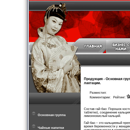
Продукция
-
Основная гру
лактации.
Разместил:
Комментарии: Рейтинг:
Состав гай-бао: Порошок кост
таблетке), соединение кальци
Основная группа
лимоннокислый кальций.
Гай-бао – это кальциевый пр
время беременности у женщин 
Чайные напитки
чувствительности в конечност