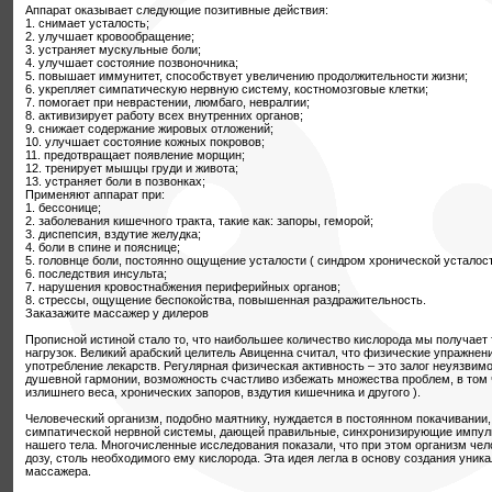
Аппарат оказывает следующие позитивные действия:
1. снимает усталость;
2. улучшает кровообращение;
3. устраняет мускульные боли;
4. улучшает состояние позвоночника;
5. повышает иммунитет, способствует увеличению продолжительности жизни;
6. укрепляет симпатическую нервную систему, костномозговые клетки;
7. помогает при неврастении, люмбаго, невралгии;
8. активизирует работу всех внутренних органов;
9. снижает содержание жировых отложений;
10. улучшает состояние кожных покровов;
11. предотвращает появление морщин;
12. тренирует мышцы груди и живота;
13. устраняет боли в позвонках;
Применяют аппарат при:
1. бессонице;
2. заболевания кишечного тракта, такие как: запоры, геморой;
3. диспепсия, вздутие желудка;
4. боли в спине и пояснице;
5. головнце боли, постоянно ощущение усталости ( синдром хронической усталост
6. последствия инсульта;
7. нарушения кровостнабжения периферийных органов;
8. стрессы, ощущение беспокойства, повышенная раздражительность.
Заказажите массажер у дилеров
Прописной истиной стало то, что наибольшее количество кислорода мы получает 
нагрузок. Великий арабский целитель Авиценна считал, что физические упражне
употребление лекарств. Регулярная физическая активность – это залог неуязвимо
душевной гармонии, возможность счастливо избежать множества проблем, в том ч
излишнего веса, хронических запоров, вздутия кишечника и другого ).
Человеческий организм, подобно маятнику, нуждается в постоянном покачивании,
симпатической нервной системы, дающей правильные, синхронизирующие импу
нашего тела. Многочисленные исследования показали, что при этом организм че
дозу, столь необходимого ему кислорода. Эта идея легла в основу создания уник
массажера.