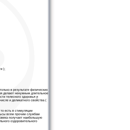
и );
только в результате физических
ния делают ненужным длительное
сти телесного здоровья и
исле и деликатного свойства (
 то есть в стимуляции
льсы всем прочим службам
ловека получает наибольшую
ального оздоровительного