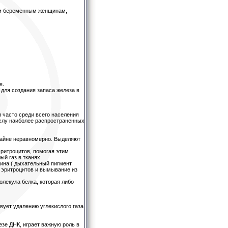
ем беременным женщинам,
я.
для создания запаса железа в
 часто среди всего населения
ислу наиболее распространенных
крайне неравномерно. Выделяют
эритроцитов, помогая этим
ый газ в тканях.
бина ( дыхательный пигмент
х эритроцитов и вымывание из
олекула белка, которая либо
твует удалению углекислого газа
езе ДНК, играет важную роль в