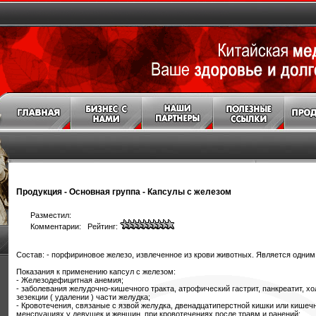
Продукция
-
Основная группа
-
Капсулы с железом
Разместил:
Комментарии: Рейтинг:
Состав: - порфириновое железо, извлеченное из крови животных. Является одним
Показания к применению капсул с железом:
- Железодефицитная анемия;
- заболевания желудочно-кишечного тракта, атрофический гастрит, панкреатит, хо
зезекции ( удалении ) части желудка;
- Кровотечения, связаные с язвой желудка, двенадцатиперстной кишки или кишеч
менсруациях у девушек и женщин, при кровотечениях после травм и ранений;