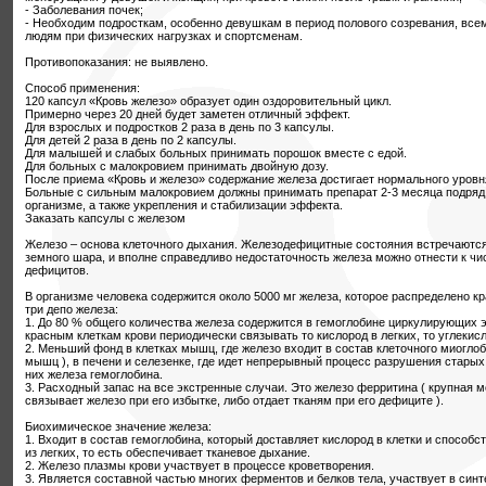
- Заболевания почек;
- Необходим подросткам, особенно девушкам в период полового созревания, вс
людям при физических нагрузках и спортсменам.
Противопоказания: не выявлено.
Способ применения:
120 капсул «Кровь железо» образует один оздоровительный цикл.
Примерно через 20 дней будет заметен отличный эффект.
Для взрослых и подростков 2 раза в день по 3 капсулы.
Для детей 2 раза в день по 2 капсулы.
Для малышей и слабых больных принимать порошок вместе с едой.
Для больных с малокровием принимать двойную дозу.
После приема «Кровь и железо» содержание железа достигает нормального уровн
Больные с сильным малокровием должны принимать препарат 2-3 месяца подряд 
организме, а также укрепления и стабилизации эффекта.
Заказать капсулы с железом
Железо – основа клеточного дыхания. Железодефицитные состояния встречаются
земного шара, и вполне справедливо недостаточность железа можно отнести к ч
дефицитов.
В организме человека содержится около 5000 мг железа, которое распределено 
три депо железа:
1. До 80 % общего количества железа содержится в гемоглобине циркулирующих 
красным клеткам крови периодически связывать то кислород в легких, то углекисл
2. Меньший фонд в клетках мышц, где железо входит в состав клеточного миогло
мышц ), в печени и селезенке, где идет непрерывный процесс разрушения стары
них железа гемоглобина.
3. Расходный запас на все экстренные случаи. Это железо ферритина ( крупная м
связывает железо при его избытке, либо отдает тканям при его дефиците ).
Биохимическое значение железа:
1. Входит в состав гемоглобина, который доставляет кислород в клетки и способс
из легких, то есть обеспечивает тканевое дыхание.
2. Железо плазмы крови участвует в процессе кроветворения.
3. Является составной частью многих ферментов и белков тела, участвует в синт