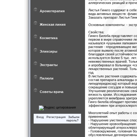
аллергических реакций и проч
Листья Гинкго содержат в себ
Аромотерапия
вида активных веществ: флаво
Заказать препарат Листья Гин
Женская линия
Основные компоненты: - экстра
Свойства:
Гинкго Билоба представляет со
Косметика
первом в мире справочнике ле
назывался «ушными лапками», 
растения - «продлевающее жи
которое выжило после атомной
Эликсиры
благодаря своей устойчивости
используется более 5 тыс. ле
невежественных врачей. Тольк
Экстракты
и апробировал в больницах «с
лекарственных растений. Толь
год.
В листьях растения содержать
Пилюли
состав препарата алкалоиды о
липидперидоксид) который вед
сокращение сосудов и повыше
Улучшение реологических свой
Советы врача
вязкость крови. Исследования
укрепляется мембрана эритроц
Гинго билоба обладает против
эффективен при атеросклерот
Многолетний опыт работы с с
применения:
Вход
Регистрация
Забыли
- Нарушение умственных спос
пароль?
- Нарушение кровообращения 
облитерирующий атеросклероз
- Головокружение, головная б
обусловленные дегенеративны