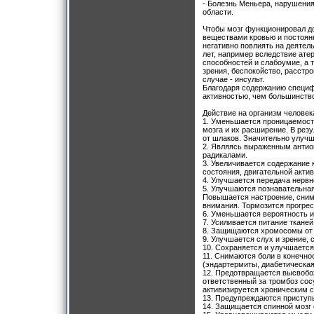
- Болезнь Меньера, нарушения
области.
Чтобы мозг функционировал д
веществами кровью и постоян
негативно повлиять на деятел
лет, например вследствие ате
способностей и слабоумие, а 
зрения, беспокойство, расстр
случае - инсульт.
Благодаря содержанию специф
активностью, чем большинство
Действие на организм человек
1. Уменьшается проницаемост
мозга и их расширение. В рез
от шлаков. Значительно улуч
2. Являясь выраженным антио
радикалами.
3. Увеличивается содержание 
состояния, двигательной актив
4. Улучшается передача нервно
5. Улучшаются познавательная
Повышается настроение, сним
внимания. Тормозится прогре
6. Уменьшается вероятность и
7. Усиливается питание ткане
8. Защищаются хромосомы от 
9. Улучшается слух и зрение, 
10. Сохраняется и улучшается
11. Снимаются боли в конечн
(эндартермиты, диабетическая 
12. Предотвращается высвобо
ответственный за тромбоз сос
активизируется хроническим с
13. Предупреждаются приступы
14. Защищается спинной мозг 