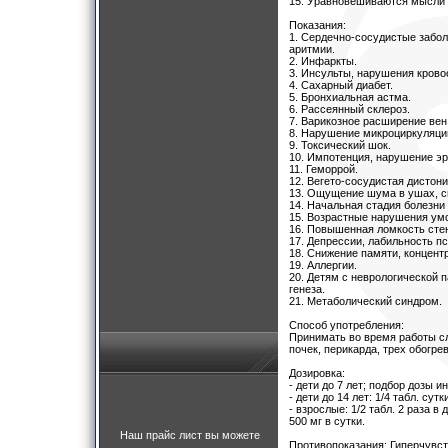
15. Уравновешиваются мысли 
Показания:
1. Сердечно-сосудистые забол
аритмии.
2. Инфаркты.
3. Инсульты, нарушения крово
4. Сахарный диабет.
5. Бронхиальная астма.
6. Рассеянный склероз.
7. Варикозное расширение вен
8. Нарушение микроциркуляции
9. Токсический шок.
10. Импотенция, нарушение эр
11. Геморрой.
12. Вегето-сосудистая дистони
13. Ощущение шума в ушах, с
14. Начальная стадия болезни
15. Возрастные нарушения ум
16. Повышенная ломкость сте
17. Депрессии, лабильность п
18. Снижение памяти, концен
19. Аллергии.
20. Детям с неврологической 
генеза.
21. Метаболический синдром.
Способ употребления:
Принимать во время работы сл
почек, перикарда, трех обогре
Дозировка:
- дети до 7 лет; подбор дозы 
- дети до 14 лет: 1/4 табл. су
- взрослые: 1/2 табл. 2 раза 
500 мг в сутки.
Наш прайс лист вы можете
Противопоказания: Гиперчувст