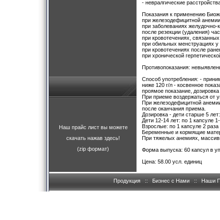
- невралгические расстройства
Показания к применению Биож
при железодефицитной анемии
при заболеваниях желудочно-к
после резекции (удаления) час
при кровотечениях, связанных
при обильных менструациях у
при кровотечениях после ране
при хронической герпетическо
Противопоказания: невыявлен
Способ употребления: - прини
ниже 120 г/л - косвенное пока
проямое показание, дозировка 
При приеме воздержаться от у
При железодефицитной анемии 
после оканчания приема.
Дозировка - дети старше 5 лет:
Дети 12-14 лет: по 1 капсуле 1-
Взрослые: по 1 капсуле 2 раза 
Наш прайс лист вы можете
Беременные и кормящие матери
скачать нажав здесь!
При тяжелых анемиях, массивн
(zip формат)
Форма выпуска: 60 капсул в уп
Цена: 58.00 усл. единиц
Продукция
::
Бизнес с Нами
::
Наши 