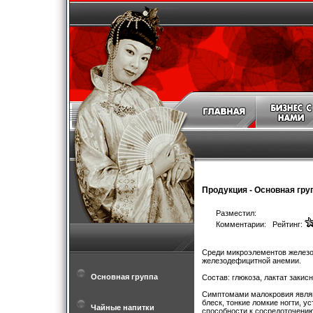
Продукция
-
Основная гру
Разместил:
Комментарии: Рейтинг:
Среди микроэлементов железо
железодефицитной анемии.
Основная группа
Состав: глюкоза, лактат закис
Симптомами малокровия являют
блеск, тонкие ломкие ногти, у
Чайные напитки
способности к сосредоточению