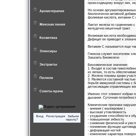
происходящему вокруг них, не
Но основе аргументированных
Аромотерапия
биологически-активной добавк
фолиевая кислота, витамин С 
Женская линия
Лактат железа по сравнению с
желудочно кишечный тракт.
Фолиевая кислота необходима 
Косметика
Дефицит ее приводит к злокач
Витамин С называется еще «ан
Эликсиры
Глюкоза служит носителем эл
Заказать Биожелезо
Экстракты
Биохимическое значение:
1. Входит в состав гемоглобин
из легких, то есть обеспечива
2. Железо плазмы крови участ
Пилюли
3. Является составной частью 
борьбе иммунной системы с ба
детоксикации отравляющих ве
Советы врача
Именно этот элемент избран 
дыхания. Суточная потребность
Клинические признаки наруше
- анемия ( малокровие )
- высокая утомляемость
- ухудшение способности к об
Вход
Регистрация
Забыли
- повышенная зябкость
пароль?
- снижение физической и умст
- понижение функции щитовид
- деформация ногтей
- изменение характера повер