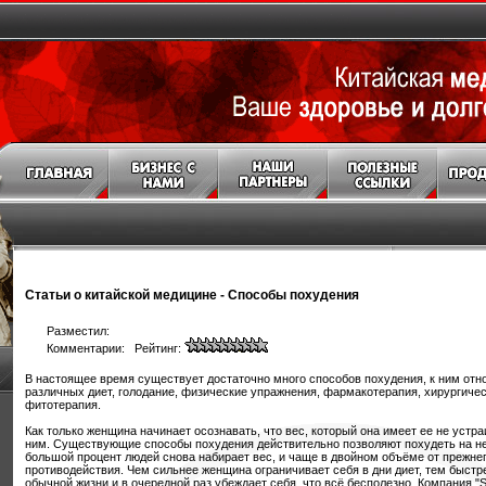
Статьи о китайской медицине
-
Способы похудения
Разместил:
Комментарии: Рейтинг:
В настоящее время существует достаточно много способов похудения, к ним отн
различных диет, голодание, физические упражнения, фармакотерапия, хирургичес
фитотерапия.
Как только женщина начинает осознавать, что вес, который она имеет ее не устра
ним. Существующие способы похудения действительно позволяют похудеть на не
большой процент людей снова набирает вес, и чаще в двойном объёме от прежнег
противодействия. Чем сильнее женщина ограничивает себя в дни диет, тем быстр
обычной жизни и в очередной раз убеждает себя, что всё бесполезно. Компания "S