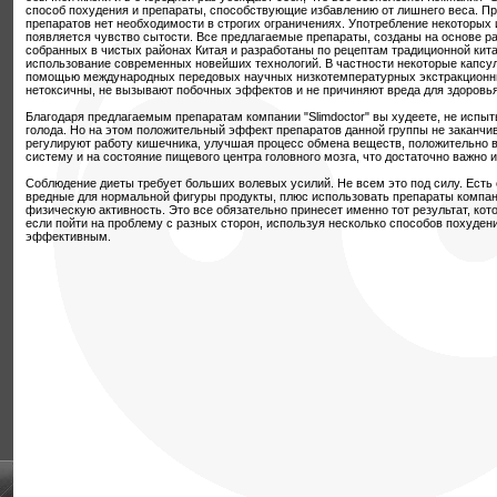
способ похудения и препараты, способствующие избавлению от лишнего веса. П
препаратов нет необходимости в строгих ограничениях. Употребление некоторых и
появляется чувство сытости. Все предлагаемые препараты, созданы на основе р
собранных в чистых районах Китая и разработаны по рецептам традиционной кит
использование современных новейших технологий. В частности некоторые капсул
помощью международных передовых научных низкотемпературных экстракционны
нетоксичны, не вызывают побочных эффектов и не причиняют вреда для здоровья
Благодаря предлагаемым препаратам компании "Slimdoctor" вы худеете, не испы
голода. Но на этом положительный эффект препаратов данной группы не заканчив
регулируют работу кишечника, улучшая процесс обмена веществ, положительно 
систему и на состояние пищевого центра головного мозга, что достаточно важно и
Соблюдение диеты требует больших волевых усилий. Не всем это под силу. Ест
вредные для нормальной фигуры продукты, плюс использовать препараты компани
физическую активность. Это все обязательно принесет именно тот результат, кото
если пойти на проблему с разных сторон, используя несколько способов похудени
эффективным.