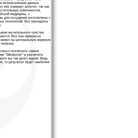
ри использовании данных
з них снижают аппетит, так как
астительных компонентов,
айской медицины, с
ы для похудения изготовлены с
х технологий. Все препараты
.
тывая мучительного чувства
ается. Все они прекрасно
влияют на центральную нервную
 полезно.
ь смысл исключить самые
и "Slimdoctor" и увеличить
рого вы так долго ждали. Ведь
я, то результат будет наиболее