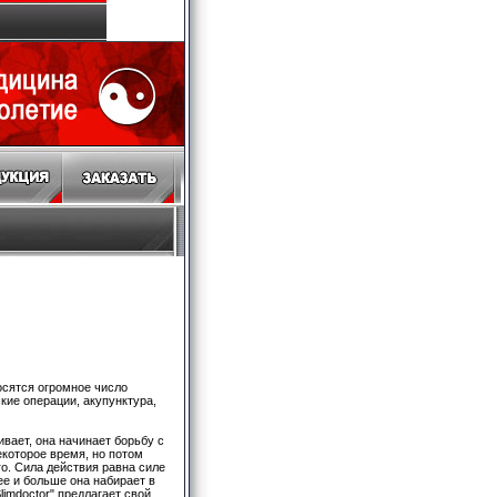
осятся огромное число
кие операции, акупунктура,
ивает, она начинает борьбу с
которое время, но потом
о. Сила действия равна силе
ее и больше она набирает в
limdoctor" предлагает свой