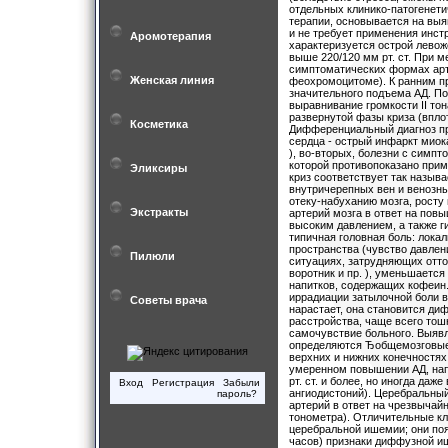
отдельных клинико-патогенети
терапии, основывается на выя
и не требует применения инст
Аромотерапия
характеризуется острой лево
выше 220/120 мм рт. ст. При 
симптоматических формах арт
Женская линия
феохромоцитоме). К ранним п
значительного подъема АД. По
выравнивание громкости II то
развернутой фазы криза (вплот
Косметика
Дифференциальный диагноз пр
сердца - острый инфаркт миок
), во-вторых, болезни с симп
которой противопоказано прим
Эликсиры
криз соответствует так назы
внутричерепных вен и венозны
отеку-набуханию мозга, росту
Экстракты
артерий мозга в ответ на пов
высоким давлением, а также г
типичная головная боль: лока
пространства (чувство давлени
Пилюли
ситуациях, затрудняющих отток
воротник и пр. ), уменьшается
напитков, содержащих кофеин.
иррадиации затылочной боли в
Советы врача
нарастает, она становится ди
расстройства, чаще всего тош
самочувствие больного. Выявл
определяются ЂобщемозговыеЂ
верхних и нижних конечностях,
умеренном повышении АД, напри
рт. ст. и более, но иногда да
Вход
Регистрация
Забыли
ангиодистоний). Церебральны
пароль?
артерий в ответ на чрезвыча
тонометра). Отличительные к
церебральной ишемии; они поя
часов) признаки диффузной и