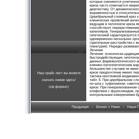
которые сменяются угнетеннос
криза часто отмечается некри
диагностику. От динамическо
выраженностью и относительн
Церебральный сложный криз ха
клинических проявлений ангио
ведущим в патогенезе криза я
способствует перерастяжению
капилляров. Генерализованны
гипетензией характеризуется
одновременно нескольких орган
(зрительные расстройства с вы
гематурия). Нередко развивае
Лечение
Лечение: психически щадящая 
быстродействующих гипотензив
данных фармакологического а
клинико-патогенетическим вар
большинстве случаев не имеет
кризе предпочтение имеют пе
Наш прайс лист вы можете
тактика неотложной медикамен
скачать нажав здесь!
табл. 6. При церебральном сл
но-шпа с эуфиллином; симпто
(zip формат)
кризе. При генерализованном 
клофелина с фуросемидом, пр
контрольными измерениями АД
Продукция
::
Бизнес с Нами
::
Наши 